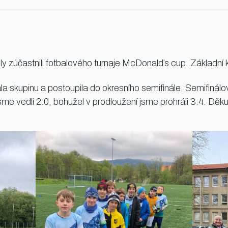
ly zúčastnili fotbalového turnaje McDonald’s cup. Základní kolo
rála skupinu a postoupila do okresního semifinále. Semifinál
 jsme vedli 2:0, bohužel v prodloužení jsme prohráli 3:4. D