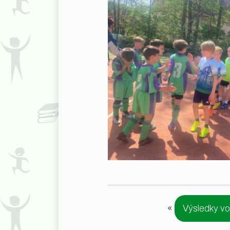
«
Výsledky vo