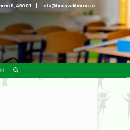
erec 5, 460 01
info@husovaliberec.cz
kt