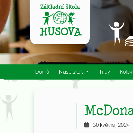
Domů
Naše škola
Třídy
Kolekt
McDona
30 května, 2024