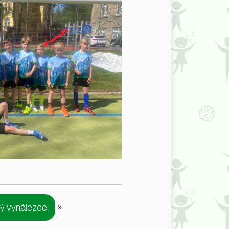
ý vynálezce
»